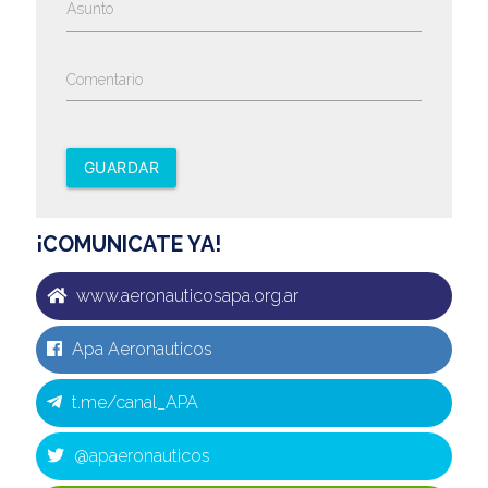
Asunto
Comentario
GUARDAR
¡COMUNICATE YA!
www.aeronauticosapa.org.ar
Apa Aeronauticos
t.me/canal_APA
@apaeronauticos