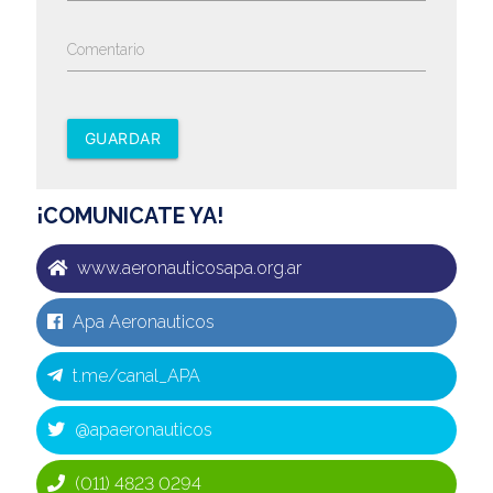
Comentario
GUARDAR
¡COMUNICATE YA!
www.aeronauticosapa.org.ar
Apa Aeronauticos
t.me/canal_APA
@apaeronauticos
(011) 4823 0294