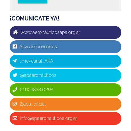
¡COMUNICATE YA!
www.aeronauticosapa.org.ar
Apa Aeronauticos
t.me/canal_APA
@apaeronauticos
(011) 4823 0294
@apa_oficial
info@apaeronauticos.org.ar