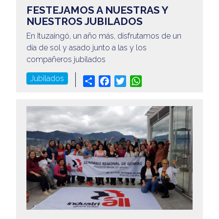
FESTEJAMOS A NUESTRAS Y
NUESTROS JUBILADOS
En Ituzaingó, un año más, disfrutamos de un
día de sol y asado junto a las y los
compañeros jubilados
Jubilados
Share
Facebook
Twitter
WhatsApp