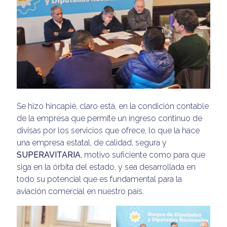
Se hizo hincapié, claro está, en la condición contable
de la empresa que permite un ingreso continuo de
divisas por los servicios que ofrece, lo que la hace
una empresa estatal, de calidad, segura y
SUPERAVITARIA
, motivo suficiente como para que
siga en la órbita del estado, y sea desarrollada en
todo su potencial que es fundamental para la
aviación comercial en nuestro país.