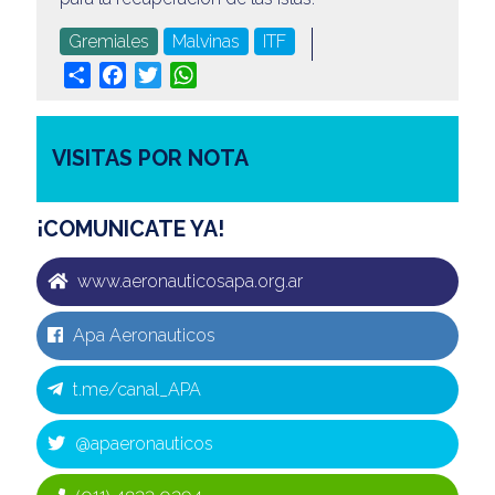
Gremiales
Malvinas
ITF
Share
Facebook
Twitter
WhatsApp
VISITAS POR NOTA
¡COMUNICATE YA!
www.aeronauticosapa.org.ar
Apa Aeronauticos
t.me/canal_APA
@apaeronauticos